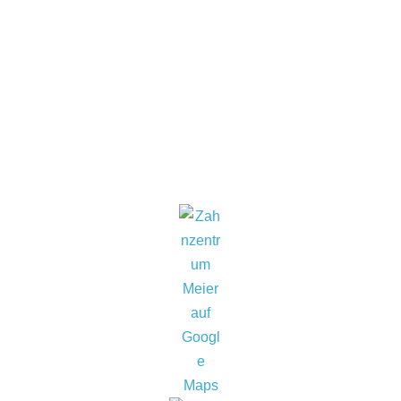
Artjom Meier
Parodontologen
in und um Birkenfeld (55765)
auf
jameda